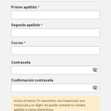
Primer apellido
*
Segundo apellido
*
Correo
*
Contraseña
visibility_off
Confirmación contraseña
visibility_off
Incluir al menos 10 caracteres, una mayúscula, una
minúscula y un dígito. No puede contener tu nombre,
apellido o correo electrónico.